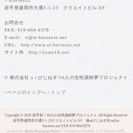
〒020-0022
岩手県盛岡市大通3-1-23 クリエイトビル３F
お問合せ
FAX: 019-664-0378
E-mail: n@ai-business.net
URL:
http://www.ai-business.net
サイト内
http://yume10.net/
© 株式会社 a i びじねす/10人の女性講師夢プロジェクト
↑ページのトップへ
/
トップ
Copyright © 2026
岩手初！10人の女性講師夢プロジェクト
All Rights Reserved.
岩手県盛岡市大通3-1-23クリエイトビル３F 株aiびじねす内 n@ai-
business.net FAX 019-664-0378
powered by
Quick Homepage Maker
7.3.9 based on PukiWiki 1.4.7 License is GPL.