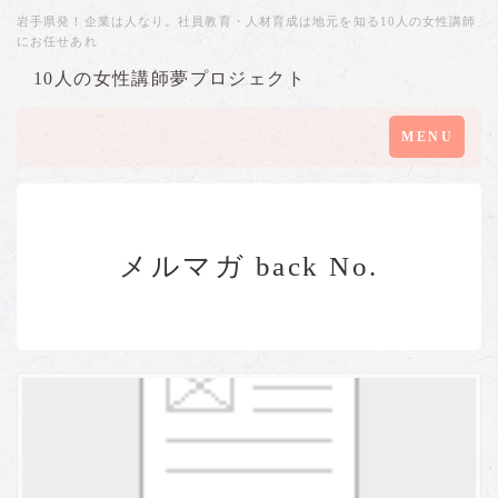
岩手県発！企業は人なり。社員教育・人材育成は地元を知る10人の女性講師
にお任せあれ
10人の女性講師夢プロジェクト
Toggle
MENU
navigation
メルマガ back No.